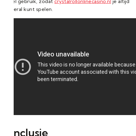
mobiel gebruik, zodat
crystalrollonlinecasino.nl
je altijd
en overal kunt spelen.
Conclusie