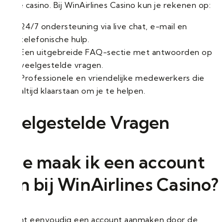
online casino. Bij WinAirlines Casino kun je rekenen op:
24/7 ondersteuning via live chat, e-mail en
telefonische hulp.
Een uitgebreide FAQ-sectie met antwoorden op
veelgestelde vragen.
Professionele en vriendelijke medewerkers die
altijd klaarstaan om je te helpen.
Veelgestelde Vragen
Hoe maak ik een account
aan bij WinAirlines Casino?
Je kunt eenvoudig een account aanmaken door de