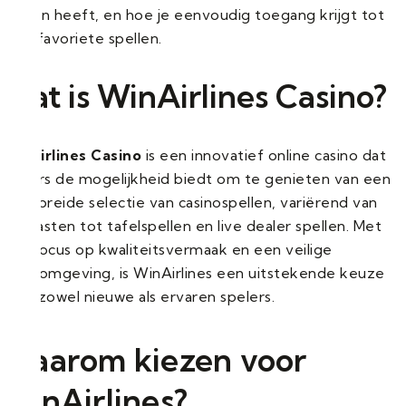
bieden heeft, en hoe je eenvoudig toegang krijgt tot
jouw favoriete spellen.
Wat is WinAirlines Casino?
WinAirlines Casino
is een innovatief online casino dat
spelers de mogelijkheid biedt om te genieten van een
uitgebreide selectie van casinospellen, variërend van
gokkasten tot tafelspellen en live dealer spellen. Met
een focus op kwaliteitsvermaak en een veilige
speelomgeving, is WinAirlines een uitstekende keuze
voor zowel nieuwe als ervaren spelers.
Waarom kiezen voor
WinAirlines?