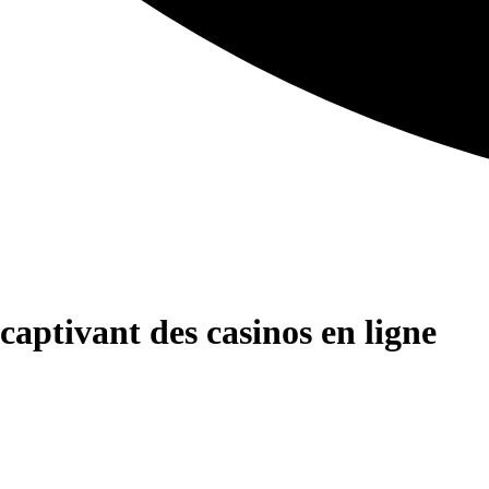
captivant des casinos en ligne