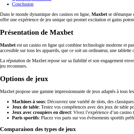
Conclusion
Dans le monde dynamique des casinos en ligne,
Maxbet
se démarque c
offre une expérience de jeu unique qui promet excitation et gains potent
Présentation de Maxbet
Maxbet
est un casino en ligne qui combine technologie moderne et passio
accessible sur tous les appareils, que ce soit un ordinateur, une tablett
La réputation de Maxbet repose sur sa fiabilité et son engagement enver
jeu reconnues.
Options de jeux
Maxbet propose une gamme impressionnante de jeux adaptés à tous les 
Machines à sous
: Découvrez une variété de slots, des classique
Jeux de table
: Testez vos compétences avec des jeux de table popu
Jeux avec croupiers en direct
: Vivez l’expérience d’un casino t
Paris sportifs
: Placez vos paris sur vos événements sportifs préfé
Comparaison des types de jeux