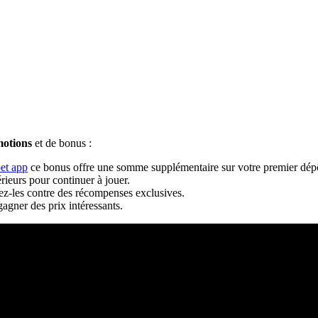
otions
et de bonus :
et app
ce bonus offre une somme supplémentaire sur votre premier dép
rieurs pour continuer à jouer.
ez-les contre des récompenses exclusives.
agner des prix intéressants.