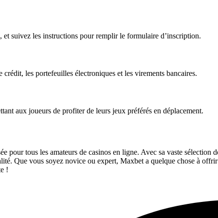
 et suivez les instructions pour remplir le formulaire d’inscription.
rédit, les portefeuilles électroniques et les virements bancaires.
tant aux joueurs de profiter de leurs jeux préférés en déplacement.
ée pour tous les amateurs de casinos en ligne. Avec sa vaste sélection d
alité. Que vous soyez novice ou expert, Maxbet a quelque chose à offrir
e !