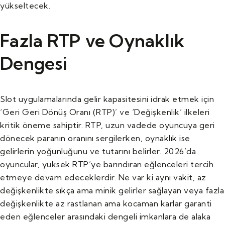
yükseltecek.
Fazla RTP ve Oynaklık
Dengesi
Slot uygulamalarında gelir kapasitesini idrak etmek için
‘Geri Geri Dönüş Oranı (RTP)’ ve ‘Değişkenlik’ ilkeleri
kritik öneme sahiptir. RTP, uzun vadede oyuncuya geri
dönecek paranın oranını sergilerken, oynaklık ise
gelirlerin yoğunluğunu ve tutarını belirler. 2026’da
oyuncular, yüksek RTP’ye barındıran eğlenceleri tercih
etmeye devam edeceklerdir. Ne var ki aynı vakit, az
değişkenlikte sıkça ama minik gelirler sağlayan veya fazla
değişkenlikte az rastlanan ama kocaman karlar garanti
eden eğlenceler arasındaki dengeli imkanlara de alaka