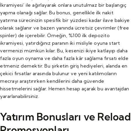
İkramiyesi’ ile ağırlayarak onlara unutulmaz bir başlangıç
yapma olanağı sağlar. Bu bonus, genellikle ilk nakit
yatırma sürecinizin spesifik bir yüzdesi kadar ilave bakiye
olarak sağlanır ve bazen yanında ücretsiz çevrimler (free
spinler) de içerebilir. Örneğin, %100 ilk depozito
ikramiyesi, yatırdığınız paranın iki misliyle oyuna start
vermenizi mümkün kılar. Bu, kesenizi ikiye katlayıp daha
fazla oyun oynama ve daha fazla kâr sağlama fırsatı elde
etmeniz demektir. Bu şirketin giriş hediyeleri, alanda en
çekici fırsatlar arasında bulunur ve yeni katılımcıların
mecrayı araştırırken kendilerini daha güvende
hissetmelerini sağlar. Hemen hesap açarak bu avantajdan
yararlanabilirsiniz.
Yatırım Bonusları ve Reload
Promosyonları