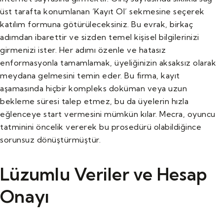
üst tarafta konumlanan ‘Kayıt Ol’ sekmesine seçerek
katılım formuna götürüleceksiniz. Bu evrak, birkaç
adımdan ibarettir ve sizden temel kişisel bilgilerinizi
girmenizi ister. Her adımı özenle ve hatasız
enformasyonla tamamlamak, üyeliğinizin aksaksız olarak
meydana gelmesini temin eder. Bu firma, kayıt
aşamasında hiçbir kompleks doküman veya uzun
bekleme süresi talep etmez, bu da üyelerin hızla
eğlenceye start vermesini mümkün kılar. Mecra, oyuncu
tatminini öncelik vererek bu prosedürü olabildiğince
sorunsuz dönüştürmüştür.
Lüzumlu Veriler ve Hesap
Onayı