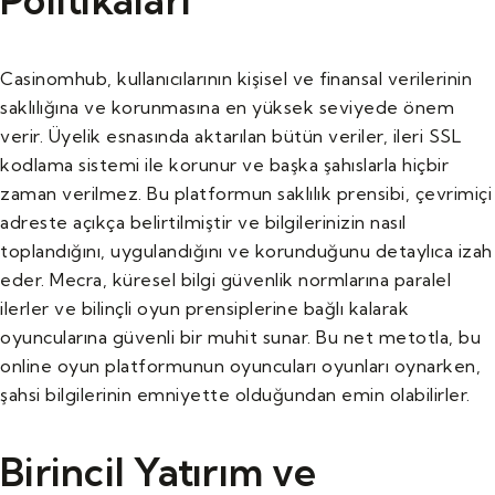
Politikaları
Casinomhub, kullanıcılarının kişisel ve finansal verilerinin
saklılığına ve korunmasına en yüksek seviyede önem
verir. Üyelik esnasında aktarılan bütün veriler, ileri SSL
kodlama sistemi ile korunur ve başka şahıslarla hiçbir
zaman verilmez. Bu platformun saklılık prensibi, çevrimiçi
adreste açıkça belirtilmiştir ve bilgilerinizin nasıl
toplandığını, uygulandığını ve korunduğunu detaylıca izah
eder. Mecra, küresel bilgi güvenlik normlarına paralel
ilerler ve bilinçli oyun prensiplerine bağlı kalarak
oyuncularına güvenli bir muhit sunar. Bu net metotla, bu
online oyun platformunun oyuncuları oyunları oynarken,
şahsi bilgilerinin emniyette olduğundan emin olabilirler.
Birincil Yatırım ve