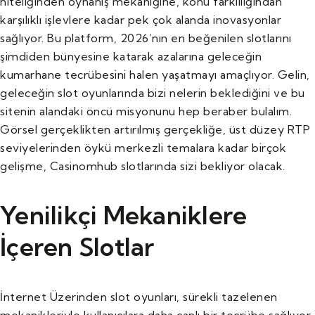
niteliğinden oynanış mekaniğine, konu farklılığından
karşılıklı işlevlere kadar pek çok alanda inovasyonlar
sağlıyor. Bu platform, 2026’nın en beğenilen slotlarını
şimdiden bünyesine katarak azalarına geleceğin
kumarhane tecrübesini halen yaşatmayı amaçlıyor. Gelin,
geleceğin slot oyunlarında bizi nelerin beklediğini ve bu
sitenin alandaki öncü misyonunu hep beraber bulalım.
Görsel gerçeklikten artırılmış gerçekliğe, üst düzey RTP
seviyelerinden öykü merkezli temalara kadar birçok
gelişme, Casinomhub slotlarında sizi bekliyor olacak.
Yenilikçi Mekaniklere
İçeren Slotlar
İnternet Üzerinden slot oyunları, sürekli tazelenen