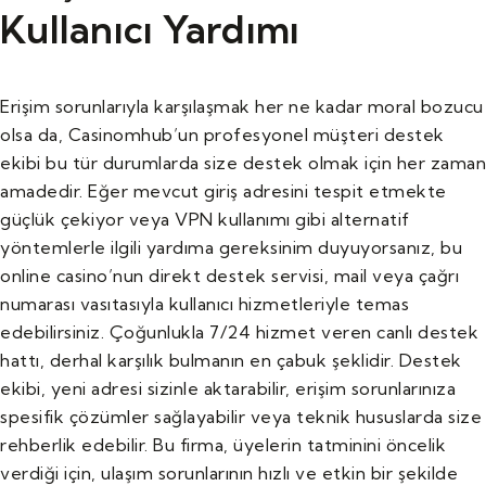
Kullanıcı Yardımı
Erişim sorunlarıyla karşılaşmak her ne kadar moral bozucu
olsa da, Casinomhub’un profesyonel müşteri destek
ekibi bu tür durumlarda size destek olmak için her zaman
amadedir. Eğer mevcut giriş adresini tespit etmekte
güçlük çekiyor veya VPN kullanımı gibi alternatif
yöntemlerle ilgili yardıma gereksinim duyuyorsanız, bu
online casino’nun direkt destek servisi, mail veya çağrı
numarası vasıtasıyla kullanıcı hizmetleriyle temas
edebilirsiniz. Çoğunlukla 7/24 hizmet veren canlı destek
hattı, derhal karşılık bulmanın en çabuk şeklidir. Destek
ekibi, yeni adresi sizinle aktarabilir, erişim sorunlarınıza
spesifik çözümler sağlayabilir veya teknik hususlarda size
rehberlik edebilir. Bu firma, üyelerin tatminini öncelik
verdiği için, ulaşım sorunlarının hızlı ve etkin bir şekilde