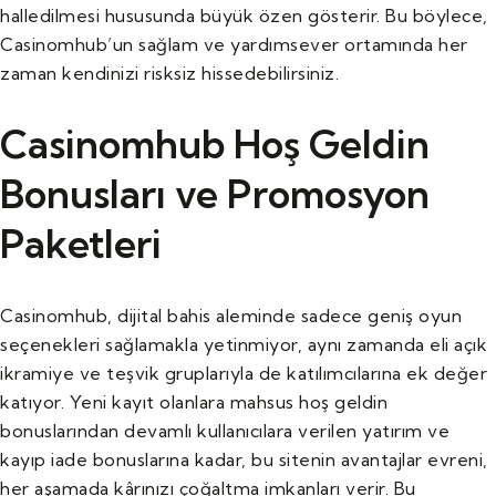
halledilmesi hususunda büyük özen gösterir. Bu böylece,
Casinomhub’un sağlam ve yardımsever ortamında her
zaman kendinizi risksiz hissedebilirsiniz.
Casinomhub Hoş Geldin
Bonusları ve Promosyon
Paketleri
Casinomhub, dijital bahis aleminde sadece geniş oyun
seçenekleri sağlamakla yetinmiyor, aynı zamanda eli açık
ikramiye ve teşvik gruplarıyla de katılımcılarına ek değer
katıyor. Yeni kayıt olanlara mahsus hoş geldin
bonuslarından devamlı kullanıcılara verilen yatırım ve
kayıp iade bonuslarına kadar, bu sitenin avantajlar evreni,
her aşamada kârınızı çoğaltma imkanları verir. Bu