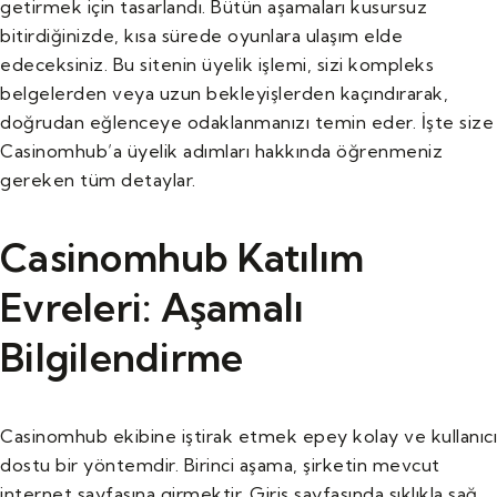
getirmek için tasarlandı. Bütün aşamaları kusursuz
bitirdiğinizde, kısa sürede oyunlara ulaşım elde
edeceksiniz. Bu sitenin üyelik işlemi, sizi kompleks
belgelerden veya uzun bekleyişlerden kaçındırarak,
doğrudan eğlenceye odaklanmanızı temin eder. İşte size
Casinomhub’a üyelik adımları hakkında öğrenmeniz
gereken tüm detaylar.
Casinomhub Katılım
Evreleri: Aşamalı
Bilgilendirme
Casinomhub ekibine iştirak etmek epey kolay ve kullanıcı
dostu bir yöntemdir. Birinci aşama, şirketin mevcut
internet sayfasına girmektir. Giriş sayfasında sıklıkla sağ