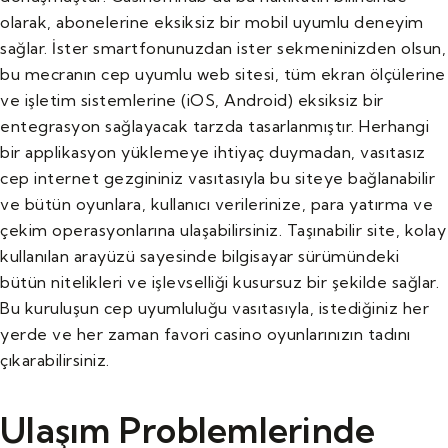
olarak, abonelerine eksiksiz bir mobil uyumlu deneyim
sağlar. İster smartfonunuzdan ister sekmeninizden olsun,
bu mecranın cep uyumlu web sitesi, tüm ekran ölçülerine
ve işletim sistemlerine (iOS, Android) eksiksiz bir
entegrasyon sağlayacak tarzda tasarlanmıştır. Herhangi
bir applikasyon yüklemeye ihtiyaç duymadan, vasıtasız
cep internet gezgininiz vasıtasıyla bu siteye bağlanabilir
ve bütün oyunlara, kullanıcı verilerinize, para yatırma ve
çekim operasyonlarına ulaşabilirsiniz. Taşınabilir site, kolay
kullanılan arayüzü sayesinde bilgisayar sürümündeki
bütün nitelikleri ve işlevselliği kusursuz bir şekilde sağlar.
Bu kuruluşun cep uyumluluğu vasıtasıyla, istediğiniz her
yerde ve her zaman favori casino oyunlarınızın tadını
çıkarabilirsiniz.
Ulaşım Problemlerinde