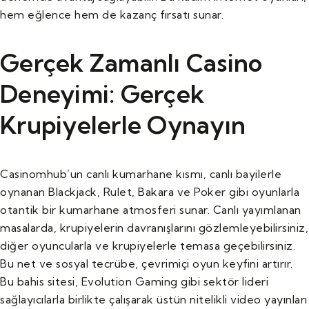
hem eğlence hem de kazanç fırsatı sunar.
Gerçek Zamanlı Casino
Deneyimi: Gerçek
Krupiyelerle Oynayın
Casinomhub’un canlı kumarhane kısmı, canlı bayilerle
oynanan Blackjack, Rulet, Bakara ve Poker gibi oyunlarla
otantik bir kumarhane atmosferi sunar. Canlı yayımlanan
masalarda, krupiyelerin davranışlarını gözlemleyebilirsiniz,
diğer oyuncularla ve krupiyelerle temasa geçebilirsiniz.
Bu net ve sosyal tecrübe, çevrimiçi oyun keyfini artırır.
Bu bahis sitesi, Evolution Gaming gibi sektör lideri
sağlayıcılarla birlikte çalışarak üstün nitelikli video yayınları