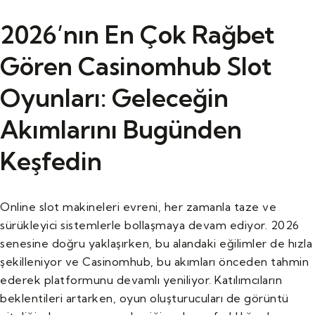
2026’nın En Çok Rağbet
Gören Casinomhub Slot
Oyunları: Geleceğin
Akımlarını Bugünden
Keşfedin
Online slot makineleri evreni, her zamanla taze ve
sürükleyici sistemlerle bollaşmaya devam ediyor. 2026
senesine doğru yaklaşırken, bu alandaki eğilimler de hızla
şekilleniyor ve Casinomhub, bu akımları önceden tahmin
ederek platformunu devamlı yeniliyor. Katılımcıların
beklentileri artarken, oyun oluşturucuları de görüntü