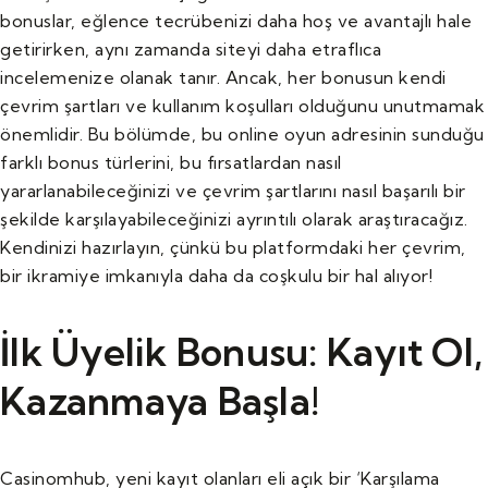
bonuslar, eğlence tecrübenizi daha hoş ve avantajlı hale
getirirken, aynı zamanda siteyi daha etraflıca
incelemenize olanak tanır. Ancak, her bonusun kendi
çevrim şartları ve kullanım koşulları olduğunu unutmamak
önemlidir. Bu bölümde, bu online oyun adresinin sunduğu
farklı bonus türlerini, bu fırsatlardan nasıl
yararlanabileceğinizi ve çevrim şartlarını nasıl başarılı bir
şekilde karşılayabileceğinizi ayrıntılı olarak araştıracağız.
Kendinizi hazırlayın, çünkü bu platformdaki her çevrim,
bir ikramiye imkanıyla daha da coşkulu bir hal alıyor!
İlk Üyelik Bonusu: Kayıt Ol,
Kazanmaya Başla!
Casinomhub, yeni kayıt olanları eli açık bir ‘Karşılama