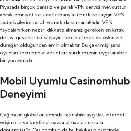
Piyasada birçok parasız ve paralı VPN servisi mevcuttur;
ancak emniyet ve sürat itibarıyla ücretli ve saygın VPN
tedarikçilerini tercih etmek daha mantıklıdır. VPN
faydalanırken nazarı dikkate almanız gereken en kritik
detay, güvenilir bir sağlayıcı tercih etmek ve ilişkinizin
durağan olduğundan emin olmaktır. Bu çevrimiçi şans
oyunları tecrübenizi kesintisiz sürdürmenin uygulanabilir
bir yöntemidir.
Mobil Uyumlu Casinomhub
Deneyimi
Çağımızın global ortamında taşınabilir aygıtlar, internet
erişiminin ve keyfin olmazsa olmaz bir unsuru
dönüşmüştür. Casinomhub da bu hakikatin bilincinde