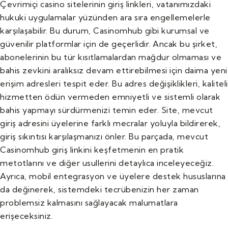
Çevrimiçi casino sitelerinin giriş linkleri, vatanımızdaki
hukuki uygulamalar yüzünden ara sıra engellemelerle
karşılaşabilir. Bu durum, Casinomhub gibi kurumsal ve
güvenilir platformlar için de geçerlidir. Ancak bu şirket,
abonelerinin bu tür kısıtlamalardan mağdur olmaması ve
bahis zevkini aralıksız devam ettirebilmesi için daima yeni
erişim adresleri tespit eder. Bu adres değişiklikleri, kaliteli
hizmetten ödün vermeden emniyetli ve sistemli olarak
bahis yapmayı sürdürmenizi temin eder. Site, mevcut
giriş adresini üyelerine farklı mecralar yoluyla bildirerek,
giriş sıkıntısı karşılaşmanızı önler. Bu parçada, mevcut
Casinomhub giriş linkini keşfetmenin en pratik
metotlarını ve diğer usullerini detaylıca inceleyeceğiz.
Ayrıca, mobil entegrasyon ve üyelere destek hususlarına
da değinerek, sistemdeki tecrübenizin her zaman
problemsiz kalmasını sağlayacak malumatlara
erişeceksiniz.