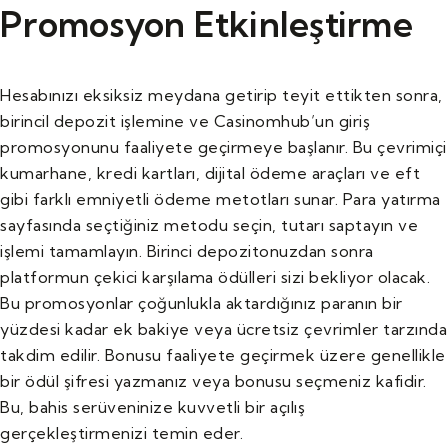
Promosyon Etkinleştirme
Hesabınızı eksiksiz meydana getirip teyit ettikten sonra,
birincil depozit işlemine ve Casinomhub’un giriş
promosyonunu faaliyete geçirmeye başlanır. Bu çevrimiçi
kumarhane, kredi kartları, dijital ödeme araçları ve eft
gibi farklı emniyetli ödeme metotları sunar. Para yatırma
sayfasında seçtiğiniz metodu seçin, tutarı saptayın ve
işlemi tamamlayın. Birinci depozitonuzdan sonra
platformun çekici karşılama ödülleri sizi bekliyor olacak.
Bu promosyonlar çoğunlukla aktardığınız paranın bir
yüzdesi kadar ek bakiye veya ücretsiz çevrimler tarzında
takdim edilir. Bonusu faaliyete geçirmek üzere genellikle
bir ödül şifresi yazmanız veya bonusu seçmeniz kafidir.
Bu, bahis serüveninize kuvvetli bir açılış
gerçekleştirmenizi temin eder.