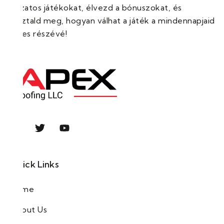
változatos játékokat, élvezd a bónuszokat, és
tapasztald meg, hogyan válhat a játék a mindennapjaid
szerves részévé!
Quick Links
Home
About Us