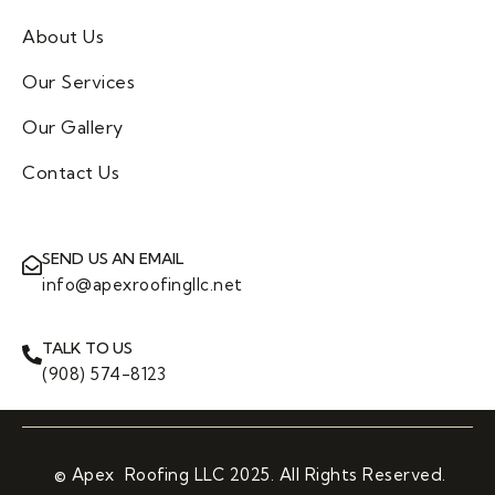
About Us
Our Services
Our Gallery
Contact Us
SEND US AN EMAIL
info@apexroofingllc.net
TALK TO US
(908) 574-8123
© Apex Roofing LLC 2025. All Rights Reserved.