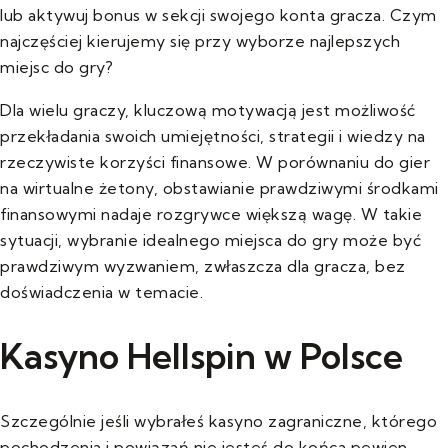
lub aktywuj bonus w sekcji swojego konta gracza. Czym
najczęściej kierujemy się przy wyborze najlepszych
miejsc do gry?
Dla wielu graczy, kluczową motywacją jest możliwość
przekładania swoich umiejętności, strategii i wiedzy na
rzeczywiste korzyści finansowe. W porównaniu do gier
na wirtualne żetony, obstawianie prawdziwymi środkami
finansowymi nadaje rozgrywce większą wagę. W takie
sytuacji, wybranie idealnego miejsca do gry może być
prawdziwym wyzwaniem, zwłaszcza dla gracza, bez
doświadczenia w temacie.
Kasyno Hellspin w Polsce
Szczególnie jeśli wybrałeś kasyno zagraniczne, którego
pochodzenia i powiązań nie jesteś do końca pewien.