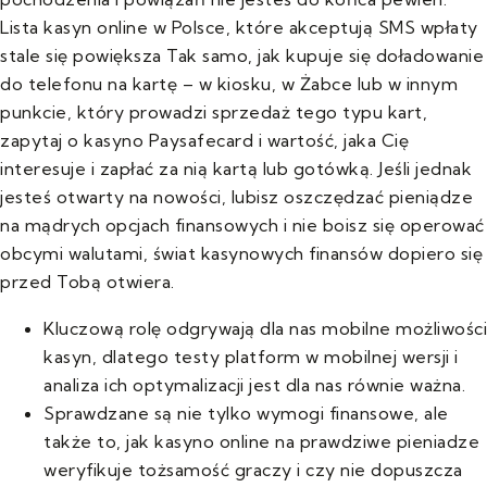
Lista kasyn online w Polsce, które akceptują SMS wpłaty
stale się powiększa Tak samo, jak kupuje się doładowanie
do telefonu na kartę – w kiosku, w Żabce lub w innym
punkcie, który prowadzi sprzedaż tego typu kart,
zapytaj o kasyno Paysafecard i wartość, jaka Cię
interesuje i zapłać za nią kartą lub gotówką. Jeśli jednak
jesteś otwarty na nowości, lubisz oszczędzać pieniądze
na mądrych opcjach finansowych i nie boisz się operować
obcymi walutami, świat kasynowych finansów dopiero się
przed Tobą otwiera.
Kluczową rolę odgrywają dla nas mobilne możliwości
kasyn, dlatego testy platform w mobilnej wersji i
analiza ich optymalizacji jest dla nas równie ważna.
Sprawdzane są nie tylko wymogi finansowe, ale
także to, jak kasyno online na prawdziwe pieniadze
weryfikuje tożsamość graczy i czy nie dopuszcza