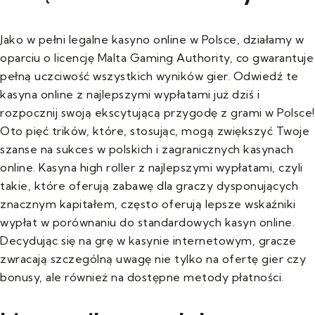
Jako w pełni legalne kasyno online w Polsce, działamy w
oparciu o licencję Malta Gaming Authority, co gwarantuje
pełną uczciwość wszystkich wyników gier. Odwiedź te
kasyna online z najlepszymi wypłatami już dziś i
rozpocznij swoją ekscytującą przygodę z grami w Polsce!
Oto pięć trików, które, stosując, mogą zwiększyć Twoje
szanse na sukces w polskich i zagranicznych kasynach
online. Kasyna high roller z najlepszymi wypłatami, czyli
takie, które oferują zabawę dla graczy dysponujących
znacznym kapitałem, często oferują lepsze wskaźniki
wypłat w porównaniu do standardowych kasyn online.
Decydując się na grę w kasynie internetowym, gracze
zwracają szczególną uwagę nie tylko na ofertę gier czy
bonusy, ale również na dostępne metody płatności.