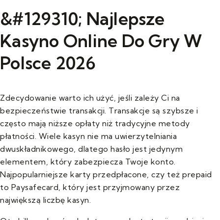
&#129310; Najlepsze
Kasyno Online Do Gry W
Polsce 2026
Zdecydowanie warto ich użyć, jeśli zależy Ci na
bezpieczeństwie transakcji. Transakcje są szybsze i
często mają niższe opłaty niż tradycyjne metody
płatności. Wiele kasyn nie ma uwierzytelniania
dwuskładnikowego, dlatego hasło jest jedynym
elementem, który zabezpiecza Twoje konto.
Najpopularniejsze karty przedpłacone, czy też prepaid
to Paysafecard, który jest przyjmowany przez
największą liczbę kasyn.