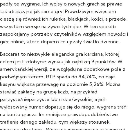
padły te wygrane. Ich wpisy o nowych grach są prawie
tak atrakcyjne jak same gry! Prawdziwym wzięciem
cieszą się również ich ruletka, blackjack, kości, a przede
wszystkim wersje na żywo tych gier. W ten sposób
zaspokajamy potrzeby czytelników względem nowości i
gier online, które dopiero co ujrzały światło dzienne.
Baccarat to niezwykle elegancka gra karciana, której
celem jest zdobycie wyniku jak najbliżej 9 punktów. W
amerykańskiej wersji, ze względu na dodatkowe pole z
podwójnym zerem, RTP spada do 94,74%, co daje
kasynu większą przewagę na poziomie 5,26%. Można
stawiać zakłady na grupę liczb, na przykład
parzyste/nieparzyste lub niskie/wysokie, a jeśli
wylosowany numer dopasuje się do niego, wygrana trafi
na konto gracza. Im mniejsze prawdopodobieństwo
trafienia danego zakładu, tym większy stosunek
wygranej do stawki. Wygrane wypłacane są zależnie od