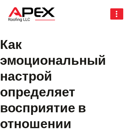
Как
эмоциональный
настрой
определяет
восприятие в
отношении