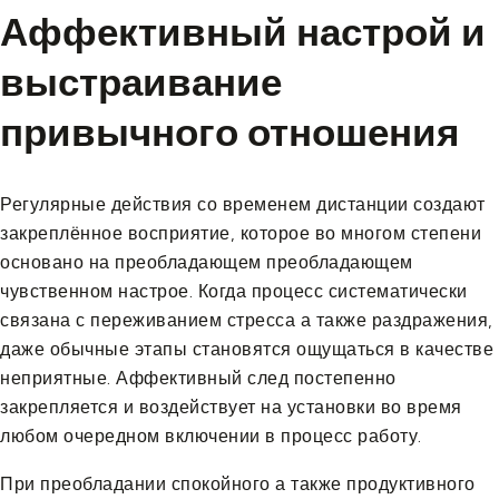
Аффективный настрой и
выстраивание
привычного отношения
Регулярные действия со временем дистанции создают
закреплённое восприятие, которое во многом степени
основано на преобладающем преобладающем
чувственном настрое. Когда процесс систематически
связана с переживанием стресса а также раздражения,
даже обычные этапы становятся ощущаться в качестве
неприятные. Аффективный след постепенно
закрепляется и воздействует на установки во время
любом очередном включении в процесс работу.
При преобладании спокойного а также продуктивного