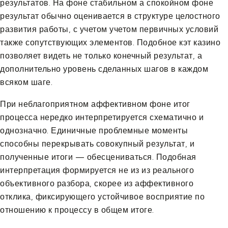
результатов. На фоне стабильном а спокойном фоне
результат обычно оценивается в структуре целостного
развития работы, с учетом учетом первичных условий
также сопутствующих элементов. Подобное кэт казино
позволяет видеть не только конечный результат, а
дополнительно уровень сделанных шагов в каждом
всяком шаге.
При неблагоприятном аффективном фоне итог
процесса нередко интерпретируется схематично и
однозначно. Единичные проблемные моменты
способны перекрывать совокупный результат, и
полученные итоги — обесцениваться. Подобная
интерпретация формируется не из из реального
объективного разбора, скорее из аффективного
отклика, фиксирующего устойчивое восприятие по
отношению к процессу в общем итоге.