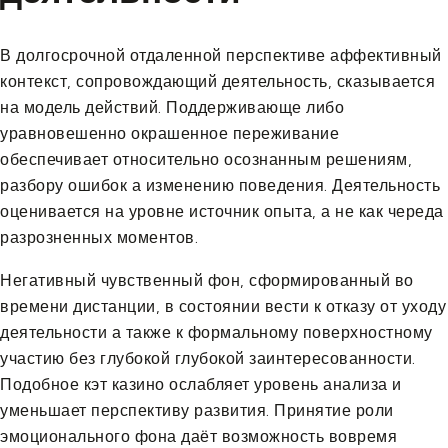
В долгосрочной отдаленной перспективе аффективный
контекст, сопровождающий деятельность, сказывается
на модель действий. Поддерживающе либо
уравновешенно окрашенное переживание
обеспечивает относительно осознанным решениям,
разбору ошибок а изменению поведения. Деятельность
оценивается на уровне источник опыта, а не как череда
разрозненных моментов.
Негативный чувственный фон, сформированный во
времени дистанции, в состоянии вести к отказу от уходу
деятельности а также к формальному поверхностному
участию без глубокой глубокой заинтересованности.
Подобное кэт казино ослабляет уровень анализа и
уменьшает перспективу развития. Принятие роли
эмоционального фона даёт возможность вовремя