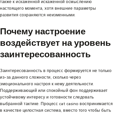
также к искаженной искаженной осмыслению
настоящего момента, хотя внешние параметры
развития сохраняются неизменными.
Почему настроение
воздействует на уровень
заинтересованность
Заинтересованность в процесс формируется не только
из-за данного сложности, сколько через
эмоционального настроя к нему деятельности.
Поддерживающий или спокойный фон поддерживает
устойчивому интересу и готовности следовать
выбранной тактике. Процесс cat casino воспринимается
в качестве целостная система, вместо того чтобы быть