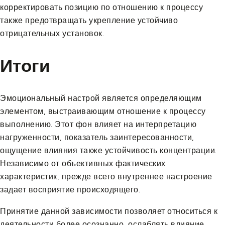
корректировать позицию по отношению к процессу
также предотвращать укрепление устойчиво
отрицательных установок.
Итоги
Эмоциональный настрой является определяющим
элементом, выстраивающим отношение к процессу
выполнению. Этот фон влияет на интерпретацию
нагруженности, показатель заинтересованности,
ощущение влияния также устойчивость концентрации.
Независимо от объективных фактических
характеристик, прежде всего внутреннее настроение
задает восприятие происходящего.
Принятие данной зависимости позволяет относиться к
деятельности более осознанно, ослаблять влияние