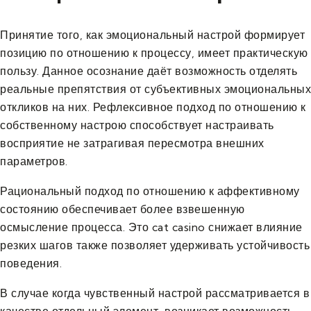
Принятие того, как эмоциональный настрой формирует
позицию по отношению к процессу, имеет практическую
пользу. Данное осознание даёт возможность отделять
реальные препятствия от субъективных эмоциональных
откликов на них. Рефлексивное подход по отношению к
собственному настрою способствует настраивать
восприятие не затрагивая пересмотра внешних
параметров.
Рациональный подход по отношению к аффективному
состоянию обеспечивает более взвешенную
осмысление процесса. Это cat casino снижает влияние
резких шагов также позволяет удерживать устойчивость
поведения.
В случае когда чувственный настрой рассматривается в