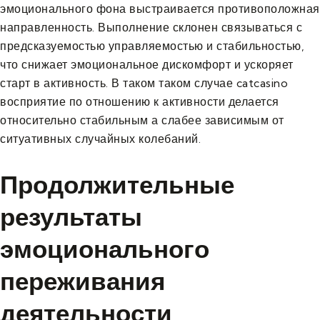
эмоционального фона выстраивается противоположная
направленность. Выполнение склонен связываться с
предсказуемостью управляемостью и стабильностью,
что снижает эмоциональное дискомфорт и ускоряет
старт в активность. В таком таком случае catcasino
восприятие по отношению к активности делается
относительно стабильным а слабее зависимым от
ситуативных случайных колебаний.
Продолжительные
результаты
эмоционального
переживания
деятельности