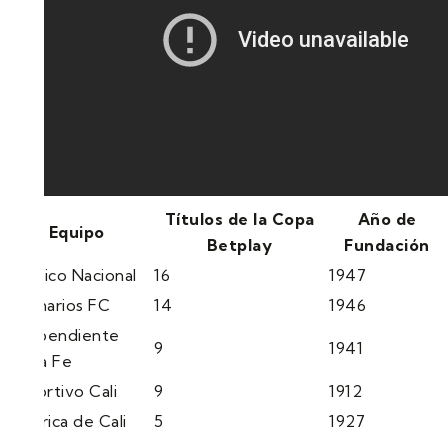
Títulos de la Copa
Año de
Equipo
Betplay
Fundación
Atlético Nacional
16
1947
Millonarios FC
14
1946
Independiente
9
1941
Santa Fe
Deportivo Cali
9
1912
América de Cali
5
1927