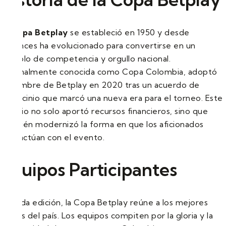
La
Copa Betplay
se estableció en 1950 y desde
entonces ha evolucionado para convertirse en un
símbolo de competencia y orgullo nacional.
Originalmente conocida como Copa Colombia, adoptó
el nombre de Betplay en 2020 tras un acuerdo de
patrocinio que marcó una nueva era para el torneo. Este
cambio no solo aportó recursos financieros, sino que
también modernizó la forma en que los aficionados
interactúan con el evento.
Equipos Participantes
En cada edición, la Copa Betplay reúne a los mejores
clubes del país. Los equipos compiten por la gloria y la