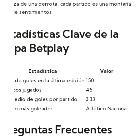
tristeza de una derrota, cada partido es una montaña
rusa de sentimientos.
Estadísticas Clave de la
Copa Betplay
Estadística
Valor
Total de goles en la última edición
150
Partidos jugados
45
Promedio de goles por partido
3.33
Equipo más goleador
Atlético Nacional
Preguntas Frecuentes