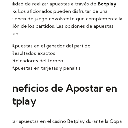
posibilidad de realizar apuestas a través de
Betplay
Casino
. Los aficionados pueden disfrutar de una
experiencia de juego envolvente que complementa la
emoción de los partidos. Las opciones de apuestas
incluyen:
Apuestas en el ganador del partido
Resultados exactos
Goleadores del torneo
Apuestas en tarjetas y penaltis
Beneficios de Apostar en
Betplay
Realizar apuestas en el casino Betplay durante la Copa