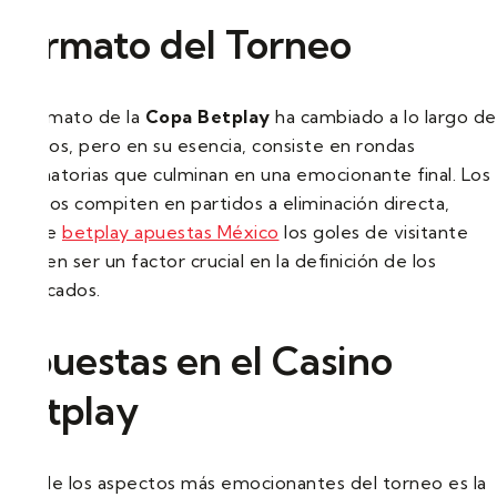
Formato del Torneo
El formato de la
Copa Betplay
ha cambiado a lo largo de
los años, pero en su esencia, consiste en rondas
eliminatorias que culminan en una emocionante final. Los
equipos compiten en partidos a eliminación directa,
donde
betplay apuestas México
los goles de visitante
pueden ser un factor crucial en la definición de los
clasificados.
Apuestas en el Casino
Betplay
Uno de los aspectos más emocionantes del torneo es la