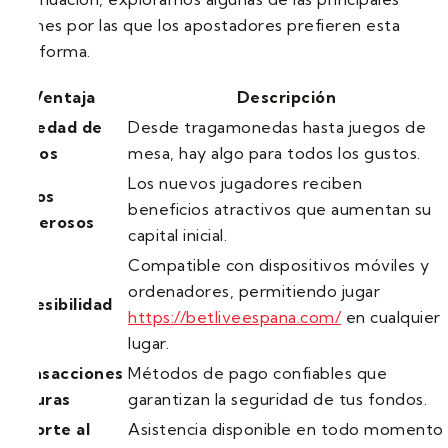
razones por las que los apostadores prefieren esta
plataforma.
Ventaja
Descripción
Variedad de
Desde tragamonedas hasta juegos de
Juegos
mesa, hay algo para todos los gustos.
Los nuevos jugadores reciben
Bonos
beneficios atractivos que aumentan su
Generosos
capital inicial.
Compatible con dispositivos móviles y
ordenadores, permitiendo jugar
Accesibilidad
https://betliveespana.com/
en cualquier
lugar.
Transacciones
Métodos de pago confiables que
Seguras
garantizan la seguridad de tus fondos.
Soporte al
Asistencia disponible en todo momento