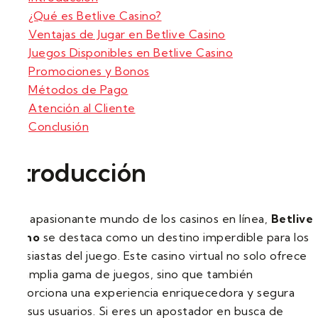
¿Qué es Betlive Casino?
Ventajas de Jugar en Betlive Casino
Juegos Disponibles en Betlive Casino
Promociones y Bonos
Métodos de Pago
Atención al Cliente
Conclusión
Introducción
En el apasionante mundo de los casinos en línea,
Betlive
Casino
se destaca como un destino imperdible para los
entusiastas del juego. Este casino virtual no solo ofrece
una amplia gama de juegos, sino que también
proporciona una experiencia enriquecedora y segura
para sus usuarios. Si eres un apostador en busca de