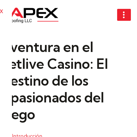
X
Aventura en el
Betlive Casino: El
Destino de los
Apasionados del
Juego
Introducción