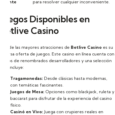
Cliente
para resolver cualquier inconveniente.
Juegos Disponibles en
Betlive Casino
Una de las mayores atracciones de
Betlive Casino
es su
diversa oferta de juegos. Este casino en línea cuenta con
títulos de renombrados desarrolladores y una selección
que incluye:
Tragamonedas:
Desde clásicas hasta modernas,
con temáticas fascinantes.
Juegos de Mesa:
Opciones como blackjack, ruleta y
baccarat para disfrutar de la experiencia del casino
físico.
Casinó en Vivo:
Juega con crupieres reales en