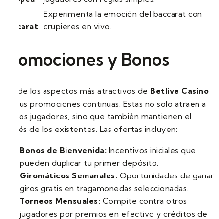
Live
Experimenta la emoción del baccarat con
Baccarat
crupieres en vivo.
Promociones y Bonos
Uno de los aspectos más atractivos de
Betlive Casino
son sus promociones continuas. Estas no solo atraen a
nuevos jugadores, sino que también mantienen el
interés de los existentes. Las ofertas incluyen:
Bonos de Bienvenida:
Incentivos iniciales que
pueden duplicar tu primer depósito.
Giromáticos Semanales:
Oportunidades de ganar
giros gratis en tragamonedas seleccionadas.
Torneos Mensuales:
Compite contra otros
jugadores por premios en efectivo y créditos de