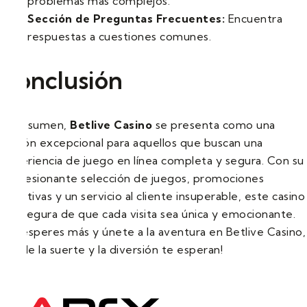
problemas más complejos.
Sección de Preguntas Frecuentes:
Encuentra
respuestas a cuestiones comunes.
Conclusión
En resumen,
Betlive Casino
se presenta como una
opción excepcional para aquellos que buscan una
experiencia de juego en línea completa y segura. Con su
impresionante selección de juegos, promociones
atractivas y un servicio al cliente insuperable, este casino
se asegura de que cada visita sea única y emocionante.
¡No esperes más y únete a la aventura en Betlive Casino,
donde la suerte y la diversión te esperan!