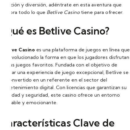
emoción y diversión, adéntrate en esta aventura que
explora todo lo que
Betlive Casino
tiene para ofrecer.
¿Qué es Betlive Casino?
Betlive Casino
es una plataforma de juegos en línea que
ha revolucionado la forma en que los jugadores disfrutan
de sus juegos favoritos. Fundada con el objetivo de
brindar una experiencia de juego excepcional, Betlive se
ha convertido en un referente en el sector del
entretenimiento digital. Con licencias que garantizan su
legalidad y seguridad, este casino ofrece un entorno
confiable y emocionante.
Características Clave de