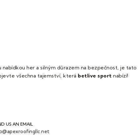
ou nabídkou her a silným důrazem na bezpečnost, je tato
objevte všechna tajemství, která
betlive sport
nabízí!
ND US AN EMAIL
fo@apexroofingllc.net