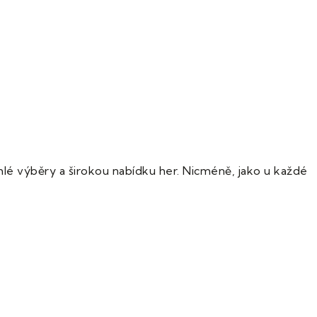
hlé výběry a širokou nabídku her. Nicméně, jako u každé