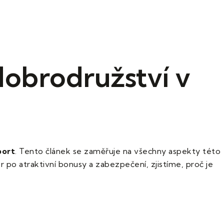
(908) 574-8123
dobrodružství v
port
. Tento článek se zaměřuje na všechny aspekty této
 po atraktivní bonusy a zabezpečení, zjistíme, proč je