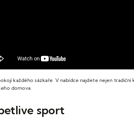
okojí každého sázkaře. V nabídce najdete nejen tradiční k
vašeho domova.
etlive sport