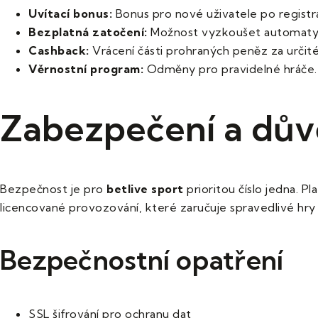
Uvítací bonus:
Bonus pro nové uživatele po registra
Bezplatná zatočení:
Možnost vyzkoušet automaty be
Cashback:
Vrácení části prohraných peněz za určit
Věrnostní program:
Odměny pro pravidelné hráče.
Zabezpečení a dů
Bezpečnost je pro
betlive sport
prioritou číslo jedna. P
licencované provozování, které zaručuje spravedlivé hry
Bezpečnostní opatření
SSL šifrování pro ochranu dat