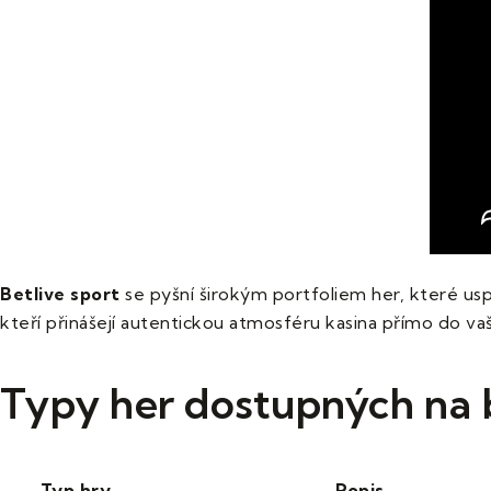
Betlive sport
se pyšní širokým portfoliem her, které usp
kteří přinášejí autentickou atmosféru kasina přímo do 
Typy her dostupných na b
Typ hry
Popis