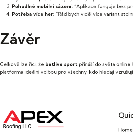
Pohodlné mobilní sázení:
“Aplikace funguje bez pr
Potřeba více her:
“Rád bych viděl více variant stoln
Závěr
Celkově lze říci, že
betlive sport
přináší do světa online
platforma ideální volbou pro všechny, kdo hledají vzrušuj
Quic
Home