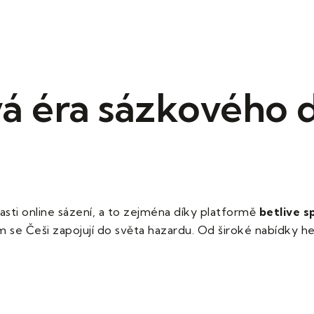
Us
Our Services
Our Gallery
Contact Us
vá éra sázkového 
lasti online sázení, a to zejména díky platformě
betlive s
se Češi zapojují do světa hazardu. Od široké nabídky her