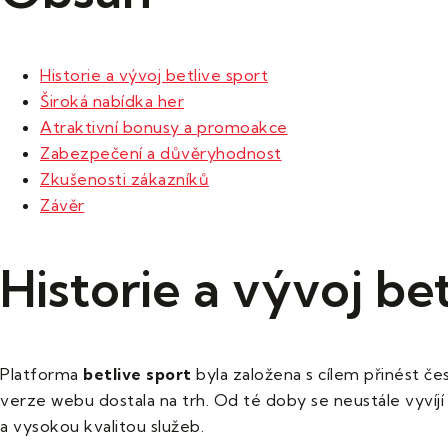
Historie a vývoj betlive sport
Široká nabídka her
Atraktivní bonusy a promoakce
Zabezpečení a důvěryhodnost
Zkušenosti zákazníků
Závěr
Historie a vývoj bet
Platforma
betlive sport
byla založena s cílem přinést čes
verze webu dostala na trh. Od té doby se neustále vyvíjí
a vysokou kvalitou služeb.