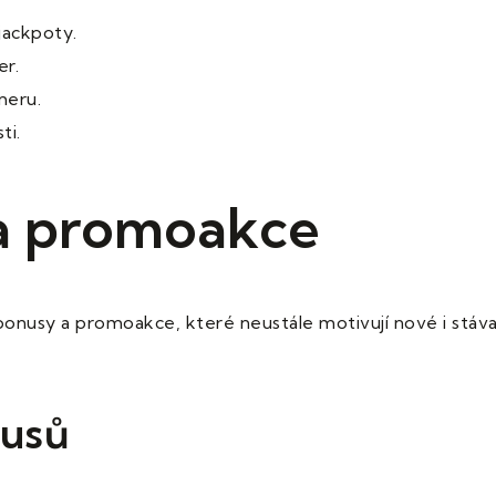
jackpoty.
er.
meru.
ti.
 a promoakce
bonusy a promoakce, které neustále motivují nové i stáv
nusů