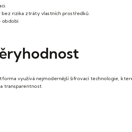
ci.
z rizika ztráty vlastních prostředků.
é období.
věryhodnost
latforma využívá nejmodernější šifrovací technologie, kte
 a transparentnost.