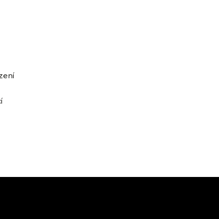
zení
í