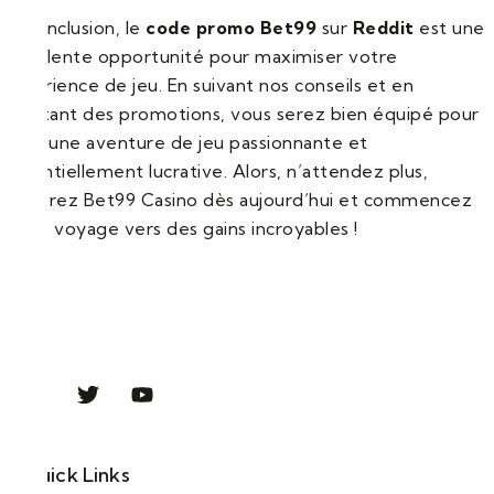
En conclusion, le
code promo Bet99
sur
Reddit
est une
excellente opportunité pour maximiser votre
expérience de jeu. En suivant nos conseils et en
profitant des promotions, vous serez bien équipé pour
vivre une aventure de jeu passionnante et
potentiellement lucrative. Alors, n’attendez plus,
explorez Bet99 Casino dès aujourd’hui et commencez
votre voyage vers des gains incroyables !
Quick Links