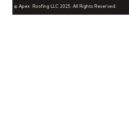
© Apex Roofing LLC 2025. All Rights Reserved.