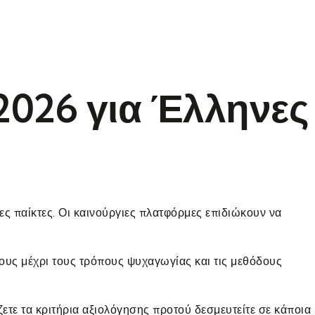
(908) 574-8123
2026 για Έλληνες
ς παίκτες. Οι καινούργιες πλατφόρμες επιδιώκουν να
νους μέχρι τους τρόπους ψυχαγωγίας και τις μεθόδους
ζετε τα κριτήρια αξιολόγησης προτού δεσμευτείτε σε κάποια