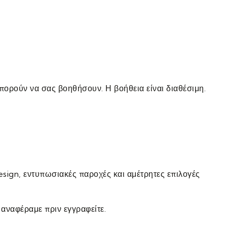
 μπορούν να σας βοηθήσουν. Η βοήθεια είναι διαθέσιμη.
esign, εντυπωσιακές παροχές και αμέτρητες επιλογές
 αναφέραμε πριν εγγραφείτε.