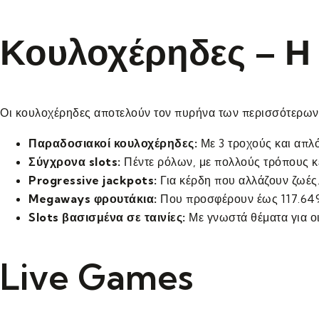
Κουλοχέρηδες – Η 
Οι κουλοχέρηδες αποτελούν τον πυρήνα των περισσότερων cas
Παραδοσιακοί κουλοχέρηδες:
Με 3 τροχούς και απλ
Σύγχρονα slots:
Πέντε ρόλων, με πολλούς τρόπους κέ
Progressive jackpots:
Για κέρδη που αλλάζουν ζωές
Megaways φρουτάκια:
Που προσφέρουν έως 117.649 
Slots βασισμένα σε ταινίες:
Με γνωστά θέματα για οι
Live Games