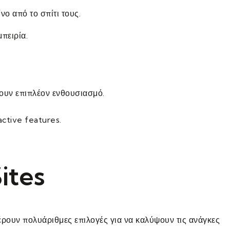
ο από το σπίτι τους.
πειρία.
τουν επιπλέον ενθουσιασμό.
active features.
ites
έρουν πολυάριθμες επιλογές για να καλύψουν τις ανάγκες