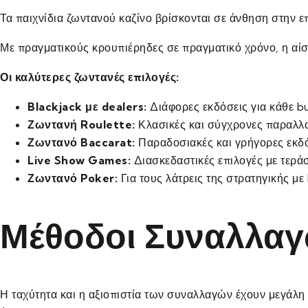
Τα παιχνίδια ζωντανού καζίνο βρίσκονται σε άνθηση στην επ
Με πραγματικούς κρουπιέρηδες σε πραγματικό χρόνο, η αίσθη
Οι καλύτερες ζωντανές επιλογές:
Blackjack με dealers:
Διάφορες εκδόσεις για κάθε bu
Ζωντανή Roulette:
Κλασικές και σύγχρονες παραλλα
Ζωντανό Baccarat:
Παραδοσιακές και γρήγορες εκδό
Live Show Games:
Διασκεδαστικές επιλογές με τεράσ
Ζωντανό Poker:
Για τους λάτρεις της στρατηγικής με 
Μέθοδοι Συναλλαγ
Η ταχύτητα και η αξιοπιστία των συναλλαγών έχουν μεγάλη