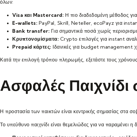
όλων:
Visa και Mastercard:
Η πιο διαδεδομένη μέθοδος για
E-wallets:
PayPal, Skrill, Neteller, ecoPayz για ins
Bank transfer:
Για σημαντικά ποσά χωρίς περιορισμο
Κρυπτονομίσματα:
Crypto επιλογές για instant αναλ
Prepaid κάρτες:
Ιδανικές για budget management χω
Κατά την επιλογή τρόπου πληρωμής, εξετάστε τους χρόνου
Ασφαλές Παιχνίδι 
Η προστασία των παικτών είναι κεντρικής σημασίας στα σοβ
Το υπεύθυνο παιχνίδι είναι θεμελιώδες για να παραμένει η