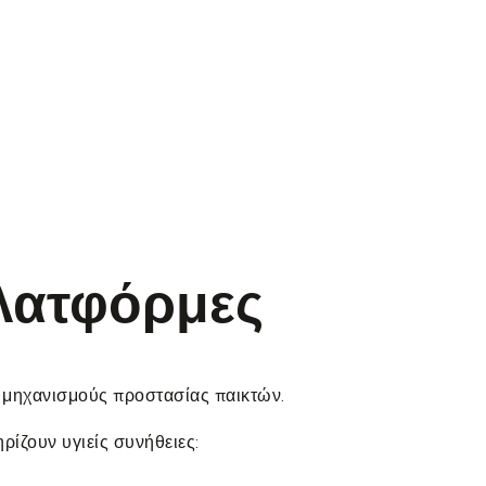
Πλατφόρμες
ν μηχανισμούς προστασίας παικτών.
ρίζουν υγιείς συνήθειες: