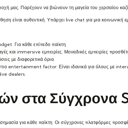
οχή μας. Παρέχουν να βιώνουν τη μαγεία του χερσαίου καζίν
ση είναι αυθεντική. Υπάρχει live chat για μια κοινωνική εμ
dget. Για κάθε επίπεδο παίκτη.
γές και immersive εμπειρίες. Μοναδικές εμπειρίες προσθέ
σεις με διαφορετικά όρια.
τιο entertainment factor. Είναι ιδανικά για όλους με inter
live dealers.
ών στα Σύγχρονα S
 σημασία για κάθε παίκτη. Οι σύγχρονες πλατφόρμες προσφ