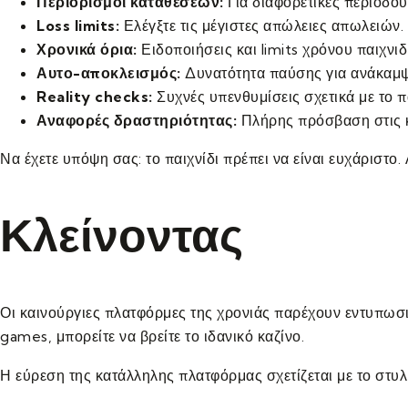
Περιορισμοί καταθέσεων:
Για διαφορετικές περιόδο
Loss limits:
Ελέγξτε τις μέγιστες απώλειες απωλειών.
Χρονικά όρια:
Ειδοποιήσεις και limits χρόνου παιχνιδ
Αυτο-αποκλεισμός:
Δυνατότητα παύσης για ανάκαμψ
Reality checks:
Συχνές υπενθυμίσεις σχετικά με το π
Αναφορές δραστηριότητας:
Πλήρης πρόσβαση στις κ
Να έχετε υπόψη σας: το παιχνίδι πρέπει να είναι ευχάριστο
Κλείνοντας
Οι καινούργιες πλατφόρμες της χρονιάς παρέχουν εντυπωσι
games, μπορείτε να βρείτε το ιδανικό καζίνο.
Η εύρεση της κατάλληλης πλατφόρμας σχετίζεται με το στυ