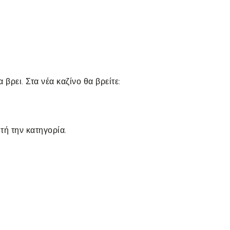
βρει. Στα νέα καζίνο θα βρείτε:
τή την κατηγορία.