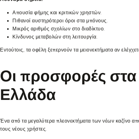
Απουσία φήμης και κριτικών χρηστών.
Πιθανοί αυστηρότεροι όροι στα μπόνους.
Μικρός αριθμός σχολίων στο διαδίκτυο.
Κίνδυνος μεταβολών στη λειτουργία.
Εντούτοις, τα οφέλη ξεπερνούν τα μειονεκτήματα αν ελέγχετε
Οι προσφορές στα 
Ελλάδα
Ένα από τα μεγαλύτερα πλεονεκτήματα των νέων καζίνο απ
τους νέους χρήστες.