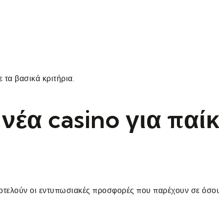
 τα βασικά κριτήρια.
νέα casino για παί
οτελούν οι εντυπωσιακές προσφορές που παρέχουν σε όσους