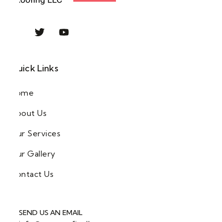
Quick Links
Home
About Us
Our Services
Our Gallery
Contact Us
SEND US AN EMAIL