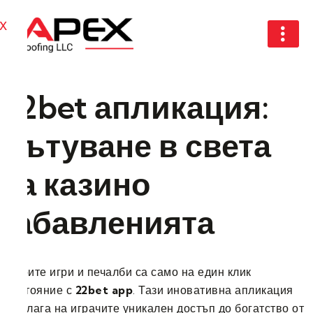
X
22bet апликация:
Пътуване в света
на казино
забавленията
Добрите игри и печалби са само на един клик
разстояние с
22bet app
. Тази иновативна апликация
предлага на играчите уникален достъп до богатство от