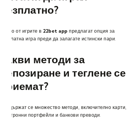
безплатно?
Много от игрите в
22bet app
предлагат опция за
безплатна игра преди да залагате истински пари.
Какви методи за
депозиране и теглене се
приемат?
Поддържат се множество методи, включително карти,
електронни портфейли и банкови преводи.