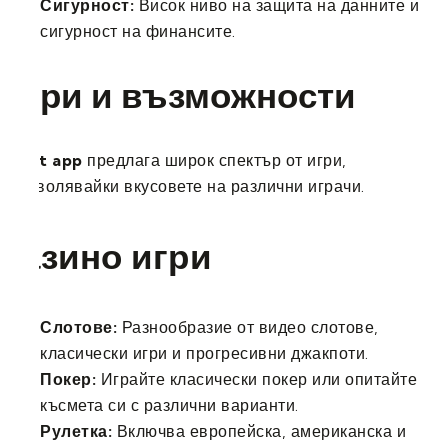
Сигурност:
Висок ниво на защита на данните и
сигурност на финансите.
Игри и възможности
22bet app
предлага широк спектър от игри,
задоволявайки вкусовете на различни играчи.
Казино игри
Слотове:
Разнообразие от видео слотове,
класически игри и прогресивни джакпоти.
Покер:
Играйте класически покер или опитайте
късмета си с различни варианти.
Рулетка:
Включва европейска, американска и