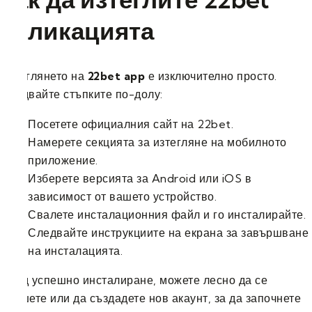
апликацията
Изтеглянето на
22bet app
е изключително просто.
Следвайте стъпките по-долу:
Посетете официалния сайт на 22bet.
Намерете секцията за изтегляне на мобилното
приложение.
Изберете версията за Android или iOS в
зависимост от вашето устройство.
Свалете инсталационния файл и го инсталирайте.
Следвайте инструкциите на екрана за завършване
на инсталацията.
След успешно инсталиране, можете лесно да се
впишете или да създадете нов акаунт, за да започнете